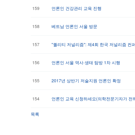
159
언론인 건강관리 교육 진행
158
베트남 언론인 서울 방문
157
"퀄리티 저널리즘": 제4회 한국 저널리즘 
156
언론인 서울 역사·생태 탐방 1차 시행
155
2017년 상반기 저술지원 언론인 확정
154
언론인 교육 신청하세요(의학전문기자가 전하
목록
다음
맨끝