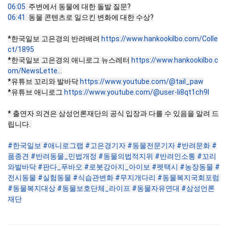
06:05
06:41
  동물 콘텐츠로 일으킨 변화에 대한 수상?

*한국일보 고은경의 반려배려 
https://www.hankookilbo.com/Colle
ct/1895
*한국일보 고은경의 애니로그 뉴스레터 
https://www.hankookilbo.c
om/NewsLette...
*유튜브 꼬리와 발바닥 
https://www.youtube.com/@tail_paw
*유튜브 애니로그 
https://www.youtube.com/@user-li8qt1ch9l
* 출연자 의견은 삼성언론재단의 공식 입장과 다를 수 있음을 알려 드
립니다. 

#한국일보
#애니로그랩
#고은경기자
#동물전문기자
#반려문화
#
품종견
#반려동물_민법개정
#동물의법적지위
#반려인소통
#꼬리
와발바닥
#판다_푸바오
#로봇강아지_아이보
#펫택시
#농장동물
#
전시동물
#실험동물
#식습관변화
#무지개다리
#동물복지국회포럼
#동물복지대상
#동물보호단체_라이프
#동물자유연대
#삼성언론
재단