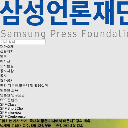
재단소개
설립취지
연혁
이사진
오시는길
공지사항
공지
결산공시
연간 기부금 모금액 및 활용실적
언론인 교육
언론인 연구모임
SPF 콘텐츠
SPF Class
SPF Short Clip
SPF Interview
SPF Conference
"읽히는 기사 쓰기; 국내외 좋은 기사에서 배운다" 강의 계획
박재영 고려대 교수, 8월 12일부터 수요일마다 3회 강의