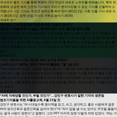
국내외의 좋은 기사를 통해 취재와 기사 작성의 새로운 노하우를 배워봅니다. 특히 유
료화에 성공한 해외 신문의 기사에서 우리가 벤치마킹할 수 있는 기사를 선별하여 소
개합니다. 1강. 기사는 무조건 읽히도록 써야 한다 (8/12) 2강. 사회·인물 기사 새로 쓰
기 (8/19) 3강. 경제·산업 기사의 가독성 높이기 (8/26)
자세히 보기
"AI 시대, 기자 경쟁력은 직접 취재한 '양질의 데이터'"
정치부 기자를 위한 AI 실습 - 배여운 SBS 기자 7월 3일 강의 진행
인공지능(AI)이 데이터저널리즘의 진입장벽을 빠르게 낮추고 있다. 과거 기자들이 수
개월씩 매달리던 공직자 재산 데이터 정제 작업도 이제 AI 프롬프트 몇 줄이면 끝난다.
다만 누구나 쉽게 구할 수 없는 '양질의 데이터'를 확보하고, 무엇을 질문하고, 결과를
어떻게 검증할지는 여전히 기자의 몫이라는 게 SBS 탐사기획팀 배여운 기자의 진단
이다.
자세히 보기
“AI와 대화하지 마라, 데이터 처리 도구로 부려라”
오세욱교수가 말하는 경제기자의 AI 활용법, 7월 1일 강의
“AI와 대화하지 마세요. 명령을 내려야 합니다.” 7월 1일 저녁 서울 광화문 HJ비즈니스
센터 세미나룸. 삼성언론재단과 한국기자협회가 마련한 ‘기자를 위한 AI 활용 교육’ 두
번째 강의에서 오세욱 선문대학교 미디어커뮤니케이션학부 교수는 이렇게 말했다. 이
날 강의는 ‘AI를 활용한 통계 데이터 수집 방법’을 주제로, 경제·산업부 기자를 대상으
로 열렸다.
자세히 보기
“AI에 지배당할 것인가, 부릴 것인가”…강민구 변호사가 말한 기자의 생존법
법조기자들을 위한 AI활용교육, 6월 23일 진
강민구 변호사는 “AI 시대일수록 종이책을 읽고, 쓰고, 생각하고, 좋은 사람에게 질문
하며 생각근육과 질문근육을 길러야 한다”며 “AI가 답을 낼 수는 있어도 무엇을 물을지
는 결국 사람이 정한다”고 말했다. 그의 PPT 마지막 장엔 이렇게 적혀 있었다. “AI는 거