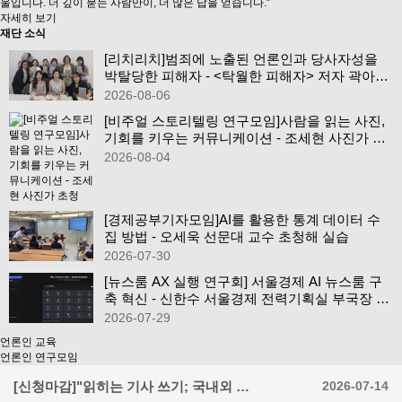
울입니다. 더 깊이 묻는 사람만이, 더 많은 답을 얻습니다.”
자세히 보기
재단 소식
[리치리치]범죄에 노출된 언론인과 당사자성을
박탈당한 피해자 - <탁월한 피해자> 저자 곽아람
조선일보 기자…
2026-08-06
[비주얼 스토리텔링 연구모임]사람을 읽는 사진,
기회를 키우는 커뮤니케이션 - 조세현 사진가 초
청
2026-08-04
[경제공부기자모임]AI를 활용한 통계 데이터 수
집 방법 - 오세욱 선문대 교수 초청해 실습
2026-07-30
[뉴스룸 AX 실행 연구회] 서울경제 AI 뉴스룸 구
축 혁신 - 신한수 서울경제 전력기획실 부국장 초
청
2026-07-29
언론인 교육
언론인 연구모임
[신청마감]"읽히는 기사 쓰기; 국내외 …
2026-07-14