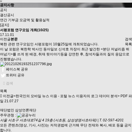
공지사항
공지
결산공시
연간 기부금 모금액 및 활용실적
[공지]
서평포럼 연구모임 개최(10/25)
17.11.01
이전글
본문
검색
북한 관련 연구모임인 서평포럼이 10월25일에 개최되었습니다.
목록
이 날 포럼은 북한학 박사인 동아일보 신석호 차장이 최근 발간한 <분단 저널리즘 뛰
어넘기>를 쓰게 된 배경, 취재 뒷이야기등을 강연한 후, 참석자들과의 질의 응답으로
진행됐습니다.
페이스북 공유
트위터 공유
검색
목록
이전글
<한국인의 모바일 뉴스 이용 - 포털 뉴스 이용자의 로그 데이터 분석> PDF 파
일
21.07.27
재단법인 삼성언론재단
주무관청 :
서울 서초구 서초대로74길 4 19층 (서초동, 삼성생명서초타워)
|
T. 02-597-4201
모든 콘텐츠(영상, 기사, 사진)는 저작권법에 근거해 무단 전재와 복사, 배포 등을 금지
합니다.