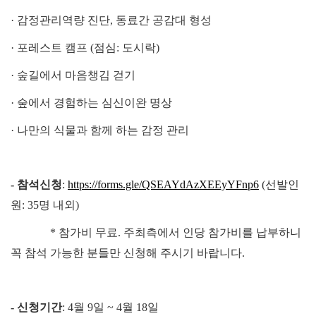
· 감정관리역량 진단, 동료간 공감대 형성
· 포레스트 캠프 (점심: 도시락)
· 숲길에서 마음챙김 걷기
· 숲에서 경험하는 심신이완 명상
· 나만의 식물과 함께 하는 감정 관리
- 참석신청
:
https://forms.gle/QSEAYdAzXEEyYFnp6
(선발인
원: 35명 내외)
* 참가비 무료. 주최측에서 인당 참가비를 납부하니
꼭 참석 가능한 분들만 신청해 주시기 바랍니다.
- 신청기간
: 4월 9일 ~ 4월 18일