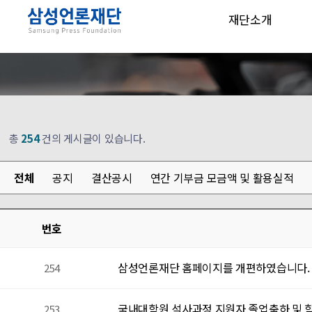
재단소개
총
254
건의 게시글이 있습니다.
전체
공지
결산공시
연간 기부금 모금액 및 활용실적
번호
삼성언론재단 홈페이지를 개편하였습니다.
254
국내대학원 석사과정 지원자 졸업축하 및 학비
253