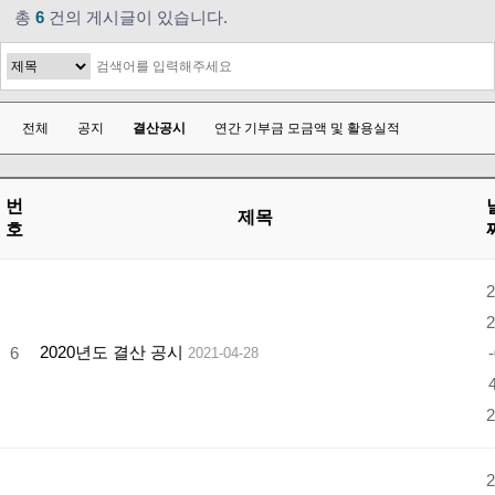
총
6
건의 게시글이 있습니다.
전체
공지
결산공시
연간 기부금 모금액 및 활용실적
번
제목
호
2
2
2020년도 결산 공시
6
-
2021-04-28
4
2
2