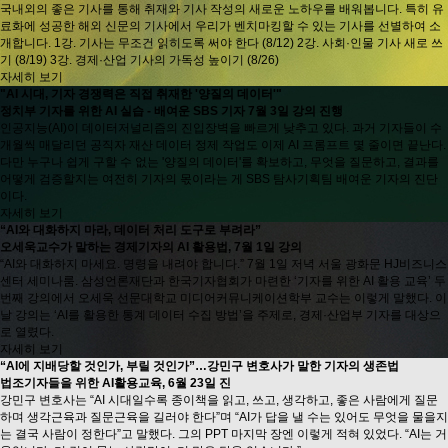
국내외의 좋은 기사를 통해 취재와 기사 작성의 새로운 노하우를 배워봅니다. 특히 유
료화에 성공한 해외 신문의 기사에서 우리가 벤치마킹할 수 있는 기사를 선별하여 소
개합니다. 1강. 기사는 무조건 읽히도록 써야 한다 (8/12) 2강. 사회·인물 기사 새로 쓰
기 (8/19) 3강. 경제·산업 기사의 가독성 높이기 (8/26)
자세히 보기
"AI 시대, 기자 경쟁력은 직접 취재한 '양질의 데이터'"
정치부 기자를 위한 AI 실습 - 배여운 SBS 기자 7월 3일 강의 진행
인공지능(AI)이 데이터저널리즘의 진입장벽을 빠르게 낮추고 있다. 과거 기자들이 수
개월씩 매달리던 공직자 재산 데이터 정제 작업도 이제 AI 프롬프트 몇 줄이면 끝난다.
다만 누구나 쉽게 구할 수 없는 '양질의 데이터'를 확보하고, 무엇을 질문하고, 결과를
어떻게 검증할지는 여전히 기자의 몫이라는 게 SBS 탐사기획팀 배여운 기자의 진단
이다.
자세히 보기
“AI와 대화하지 마라, 데이터 처리 도구로 부려라”
오세욱교수가 말하는 경제기자의 AI 활용법, 7월 1일 강의
“AI와 대화하지 마세요. 명령을 내려야 합니다.” 7월 1일 저녁 서울 광화문 HJ비즈니스
센터 세미나룸. 삼성언론재단과 한국기자협회가 마련한 ‘기자를 위한 AI 활용 교육’ 두
번째 강의에서 오세욱 선문대학교 미디어커뮤니케이션학부 교수는 이렇게 말했다. 이
날 강의는 ‘AI를 활용한 통계 데이터 수집 방법’을 주제로, 경제·산업부 기자를 대상으
로 열렸다.
자세히 보기
“AI에 지배당할 것인가, 부릴 것인가”…강민구 변호사가 말한 기자의 생존법
법조기자들을 위한 AI활용교육, 6월 23일 진
강민구 변호사는 “AI 시대일수록 종이책을 읽고, 쓰고, 생각하고, 좋은 사람에게 질문
하며 생각근육과 질문근육을 길러야 한다”며 “AI가 답을 낼 수는 있어도 무엇을 물을지
는 결국 사람이 정한다”고 말했다. 그의 PPT 마지막 장엔 이렇게 적혀 있었다. “AI는 거