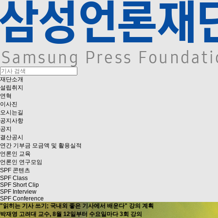
재단소개
설립취지
연혁
이사진
오시는길
공지사항
공지
결산공시
연간 기부금 모금액 및 활용실적
언론인 교육
언론인 연구모임
SPF 콘텐츠
SPF Class
SPF Short Clip
SPF Interview
SPF Conference
"읽히는 기사 쓰기; 국내외 좋은 기사에서 배운다" 강의 계획
박재영 고려대 교수, 8월 12일부터 수요일마다 3회 강의