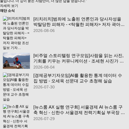
울입니다. 더 깊이 묻는 사람만이, 더 많은 답을 얻습니다.”
자세히 보기
재단 소식
[리치리치]범죄에 노출된 언론인과 당사자성을
박탈당한 피해자 - <탁월한 피해자> 저자 곽아람
조선일보 기자…
2026-08-06
[비주얼 스토리텔링 연구모임]사람을 읽는 사진,
기회를 키우는 커뮤니케이션 - 조세현 사진가 초
청
2026-08-04
[경제공부기자모임]AI를 활용한 통계 데이터 수
집 방법 - 오세욱 선문대 교수 초청해 실습
2026-07-30
[뉴스룸 AX 실행 연구회] 서울경제 AI 뉴스룸 구
축 혁신 - 신한수 서울경제 전력기획실 부국장 초
청
2026-07-29