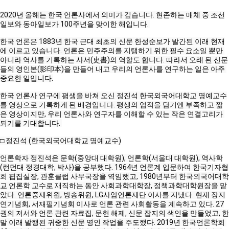
2020년 올해는 한국 언론사에서 의미가 깊습니다. 현존하는 매체 중 조선
일보와 동아일보가 100주년을 맞이한 해입니다. 
한국 언론은 1883년 한국 근대 최초의 신문 한성순보가 발간된 이래 현재
에 이르고 있습니다. 언론은 민주주의를 지탱하기 위한 필수 요소일 뿐만 
아니라 역사를 기록하는 사서(史書)의 역할도 합니다. 따라서 오래 된 신문
들의 영인본(影印本)을 만들어 내고 우리의 언론사를 연구하는 일은 아주 
중요한 일입니다.

한국 언론사 연구에 평생을 바쳐 오신 정진석 한국외국어대학교 명예교수
를 영상으로 기록하게 된 배경입니다. 평생의 업적을 담기엔 부족하고 짧
은 영상이지만, 우리 언론사와 연구자를 이해할 수 있는 작은 연결고리가 
되기를 기대합니다. 

□ 정진석 (한국외국어대학교 명예교수)

언론학자 정진석은 문학(중앙대 대학원), 언론학(서울대 대학원), 역사학
(런던대 정경대학, 박사)을 공부했다. 1964년 언론계 입문하여 한국기자협
회 폅집실장, 관훈클럽 사무국장을 역임했고, 1980년부터 한국외국어대학
교 언론학 교수로 재직하는 동안 사회과학대학장, 정책과학대학원장을 맡
았다. 언론중재위원, 방송위원, LG사암언론재단 이사를 지냈다. 현재 장지
연기념회, 서재필기념회 이사로 언론 관련 사회활동을 계속하고 있다. 27
권의 저서와 언론 관련 자료집, 문헌 해제, 신문 잡지의 색인을 만들었고, 한
말 이래 발행된 귀중한 신문 영인 작업을 주도했다. 2019년 한국언론학회 