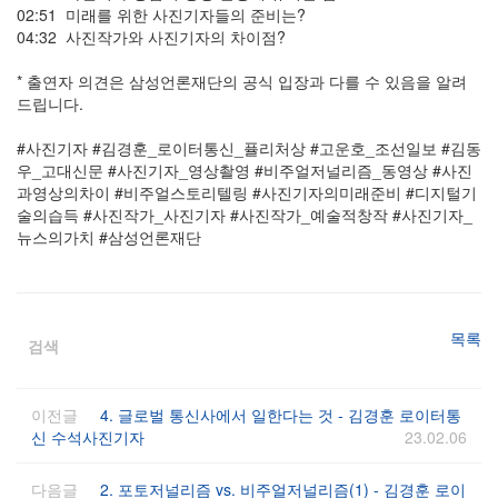
02:51 미래를 위한 사진기자들의 준비는?
04:32 사진작가와 사진기자의 차이점?
* 출연자 의견은 삼성언론재단의 공식 입장과 다를 수 있음을 알려
드립니다.
#사진기자 #김경훈_로이터통신_퓰리처상 #고운호_조선일보 #김동
우_고대신문 #사진기자_영상촬영 #비주얼저널리즘_동영상 #사진
과영상의차이 #비주얼스토리텔링 #사진기자의미래준비 #디지털기
술의습득 #사진작가_사진기자 #사진작가_예술적창작 #사진기자_
뉴스의가치 #삼성언론재단
목록
검색
이전글
4. 글로벌 통신사에서 일한다는 것 - 김경훈 로이터통
신 수석사진기자
23.02.06
다음글
2. 포토저널리즘 vs. 비주얼저널리즘(1) - 김경훈 로이