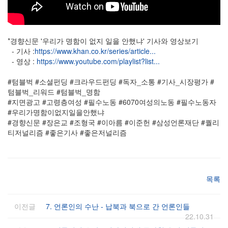
*경향신문 '우리가 명함이 없지 일을 안했냐' 기사와 영상보기
- 기사 :
https://www.khan.co.kr/series/article...
- 영상 :
https://www.youtube.com/playlist?list...
#텀블벅 #소셜펀딩 #크라우드펀딩 #독자_소통 #기사_시장평가 #
텀블벅_리워드 #텀블벅_명함
#지면광고 #고령층여성 #필수노동 #6070여성의노동 #필수노동자
#우리가명함이없지일을안했냐
#경향신문 #장은교 #조형국 #이아름 #이준헌 #삼성언론재단 #퀄리
티저널리즘 #좋은기사 #좋은저널리즘
목록
이전글
7. 언론인의 수난 - 납북과 북으로 간 언론인들
22.10.31