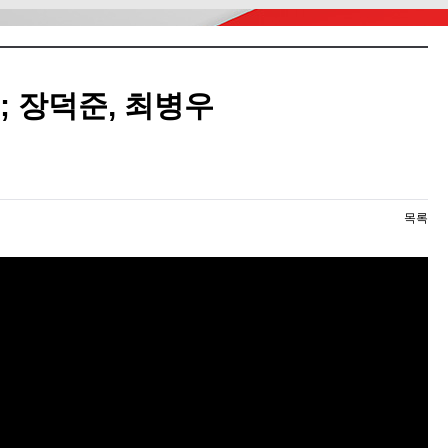
; 장덕준, 최병우
목록