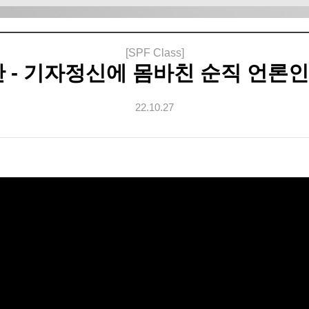
[SPF Class]
난 - 기자정신에 몸바친 순직 언론인
22.10.27