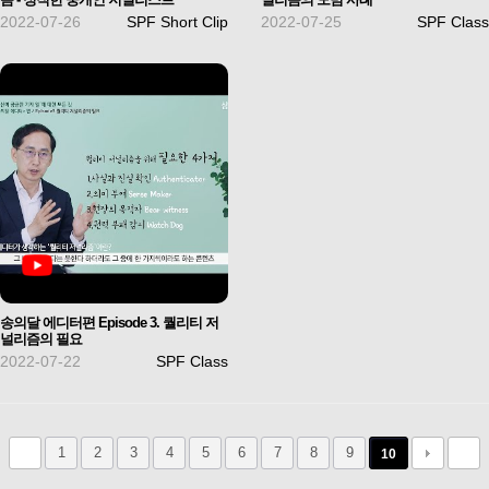
2022-07-26
SPF Short Clip
2022-07-25
SPF Class
송의달 에디터편 Episode 3. 퀄리티 저
널리즘의 필요
2022-07-22
SPF Class
1
2
3
4
5
6
7
8
9
10