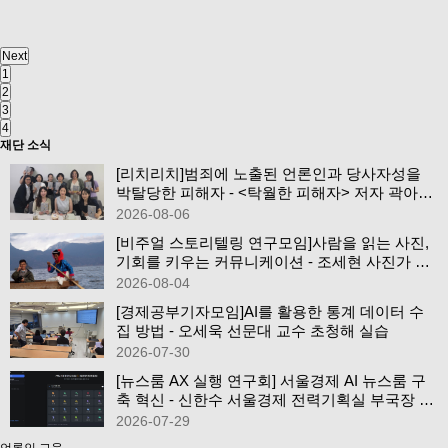
Next
1
2
3
4
재단 소식
[리치리치]범죄에 노출된 언론인과 당사자성을
박탈당한 피해자 - <탁월한 피해자> 저자 곽아람
조선일보 기자…
2026-08-06
[비주얼 스토리텔링 연구모임]사람을 읽는 사진,
기회를 키우는 커뮤니케이션 - 조세현 사진가 초
청
2026-08-04
[경제공부기자모임]AI를 활용한 통계 데이터 수
집 방법 - 오세욱 선문대 교수 초청해 실습
2026-07-30
[뉴스룸 AX 실행 연구회] 서울경제 AI 뉴스룸 구
축 혁신 - 신한수 서울경제 전력기획실 부국장 초
청
2026-07-29