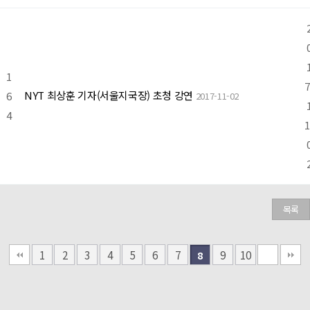
1
7
NYT 최상훈 기자(서울지국장) 초청 강연
6
2017-11-02
4
1
목록
1
2
3
4
5
6
7
9
10
8