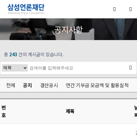
공지사항
총
243
건의 게시글이 있습니다.
전체
공지
결산공시
연간 기부금 모금액 및 활용실적
번
제목
호