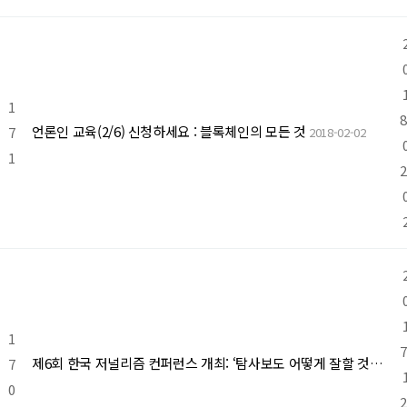
1
8
언론인 교육(2/6) 신청하세요 : 블록체인의 모든 것
7
2018-02-02
1
2
1
7
7
제6회 한국 저널리즘 컨퍼런스 개최: ‘탐사보도 어떻게 잘할 것인가’
2
0
2