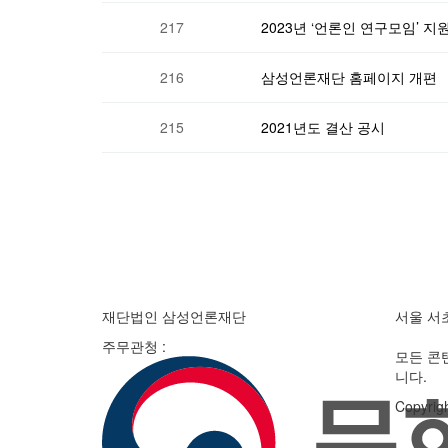
217
2023년 ‘언론인 연구모임’ 지
216
삼성언론재단 홈페이지 개편
215
2021년도 결산 공시
다음
맨끝
재단법인 삼성언론재단
서울 서
주무관청 :
모든 콘
니다.
Copyri