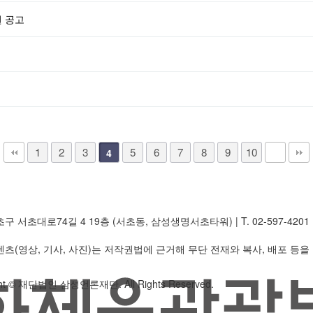
원 공고
1
2
3
5
6
7
8
9
10
4
초구 서초대로74길 4 19층 (서초동, 삼성생명서초타워)
|
T. 02-597-4201
텐츠(영상, 기사, 사진)는 저작권법에 근거해 무단 전재와 복사, 배포 등을
ght © 재단법인 삼성언론재단. All Rights Reserved.