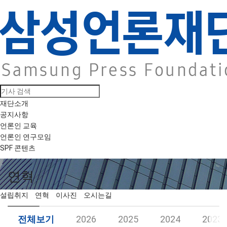
재단소개
공지사항
언론인 교육
언론인 연구모임
SPF 콘텐츠
연혁
설립취지
연혁
이사진
오시는길
전체보기
2026
2025
2024
2023