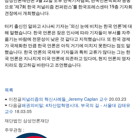
삼성언론재단은 3월 22일 오후 한국기자협회, 한국언론학회와 공동
으로 '제7회 한국 저널리즘 컨퍼런스'를 한국프레스센터 19층 기자회
견장에서 개최했습니다.

터키 출신인 알파고 시나씨 기자는 '외신 눈에 비치는 한국 언론'에 대
해 말했습니다. 한국 언론은 잦은 인사에 따라 기자들이 부서를 자주 
옮기는 바람에 전문성이 낮은 것 같다고 지적했습니다. 또 한국 경제
가 국제화한 만큼 한국 언론은 아직 거기에 미치지 못한다는 점도 말
했습니다. 한국 언론의 국제부 기자들과 특히 교류가 많다는 그는 한
국 언론은 지나치게 미국 언론에 의존하고 있다며, 현지 언론의 영자
지라도 참고하길 바란다고 조언했습니다.
목록
이전글
저널리즘의 혁신사례들_Jeremy Caplan 교수
20.03.23
다음글
패권의비밀; 4차산업혁명시대, 부국의 길 - 서울대 김태유
교수
18.03.05
재단법인 삼성언론재단
주무관청 :